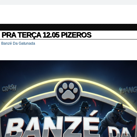
 PRA TERÇA 12.05 PIZEROS
:
Banzé Da Gatunada