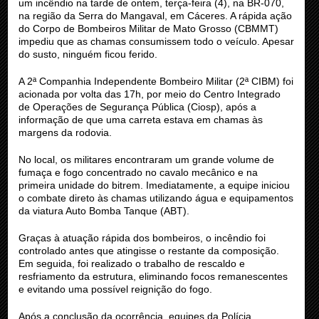
um incêndio na tarde de ontem, terça-feira (4), na BR-070,
na região da Serra do Mangaval, em Cáceres. A rápida ação
do Corpo de Bombeiros Militar de Mato Grosso (CBMMT)
impediu que as chamas consumissem todo o veículo. Apesar
do susto, ninguém ficou ferido.
A 2ª Companhia Independente Bombeiro Militar (2ª CIBM) foi
acionada por volta das 17h, por meio do Centro Integrado
de Operações de Segurança Pública (Ciosp), após a
informação de que uma carreta estava em chamas às
margens da rodovia.
No local, os militares encontraram um grande volume de
fumaça e fogo concentrado no cavalo mecânico e na
primeira unidade do bitrem. Imediatamente, a equipe iniciou
o combate direto às chamas utilizando água e equipamentos
da viatura Auto Bomba Tanque (ABT).
Graças à atuação rápida dos bombeiros, o incêndio foi
controlado antes que atingisse o restante da composição.
Em seguida, foi realizado o trabalho de rescaldo e
resfriamento da estrutura, eliminando focos remanescentes
e evitando uma possível reignição do fogo.
Após a conclusão da ocorrência, equipes da Polícia