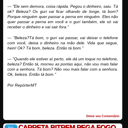
—
"Ele sem demora, coisa rápida. Pegou o dinheiro, saiu. Tá
ok? Beleza? Os guri vai ficar olhando de longe, tá bom?
Porque ninguém quer passar a perna em ninguém. Eles não
quer passar a perna em você e o guri também, ele só vai
receber o dinheiro e vai sair fora."
—
"Beleza?Tá bom, o guri vai passar, vai deixar o telefone
com você, deixa o dinheiro na mão dele. Vida que segue,
hein! Ok? Tá bom, beleza. Então tá bom."
—
"Quando ele estiver aí perto, ele dá um toque no telefone,
beleza? Então tá, morreu as pontas aqui, não vou mais falar
com a senhora. Tá bom? Não vou mais falar com a senhora.
Ok, beleza. Então tá bom."
Por RepórterMT
Deixe seu Comentário
CARRETA BITREM PEGA FOGO
Ago