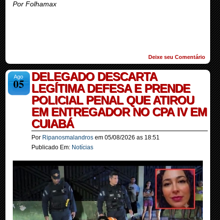
Por Folhamax
Deixe seu Comentário
DELEGADO DESCARTA
Ago
05
LEGÍTIMA DEFESA E PRENDE
POLICIAL PENAL QUE ATIROU
EM ENTREGADOR NO CPA IV EM
CUIABÁ
Por
Ripanosmalandros
em
05/08/2026
as
18:51
Publicado Em:
Notícias