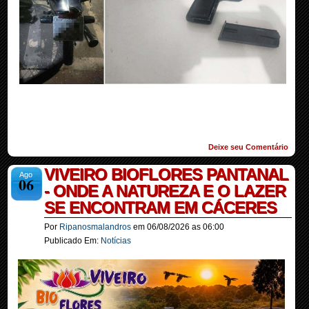
Deixe seu Comentário
VIVEIRO BIOFLORES PANTANAL
Ago
06
- ONDE A NATUREZA E O LAZER
SE ENCONTRAM EM CÁCERES
Por
Ripanosmalandros
em
06/08/2026
as
06:00
Publicado Em:
Notícias