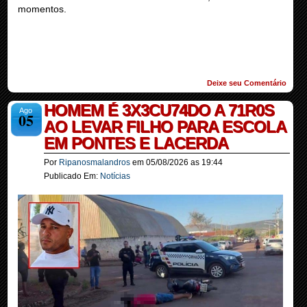
momentos.
Deixe seu Comentário
HOMEM É 3X3CU74DO A 71R0S
Ago
05
AO LEVAR FILHO PARA ESCOLA
EM PONTES E LACERDA
Por
Ripanosmalandros
em
05/08/2026
as
19:44
Publicado Em:
Notícias