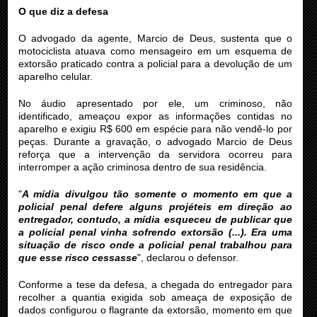
O que diz a defesa
O advogado da agente, Marcio de Deus, sustenta que o
motociclista atuava como mensageiro em um esquema de
extorsão praticado contra a policial para a devolução de um
aparelho celular.
No áudio apresentado por ele, um criminoso, não
identificado, ameaçou expor as informações contidas no
aparelho e exigiu R$ 600 em espécie para não vendê-lo por
peças. Durante a gravação, o advogado Marcio de Deus
reforça que a intervenção da servidora ocorreu para
interromper a ação criminosa dentro de sua residência.
"
A mídia divulgou tão somente o momento em que a
policial penal defere alguns projéteis em direção ao
entregador, contudo, a mídia esqueceu de publicar que
a policial penal vinha sofrendo extorsão (...). Era uma
situação de risco onde a policial penal trabalhou para
que esse risco cessasse
", declarou o defensor.
Conforme a tese da defesa, a chegada do entregador para
recolher a quantia exigida sob ameaça de exposição de
dados configurou o flagrante da extorsão, momento em que