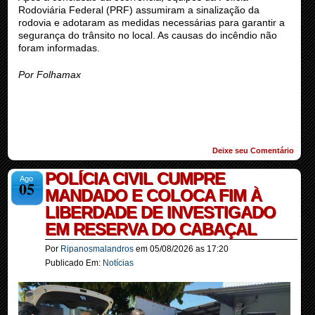
Rodoviária Federal (PRF) assumiram a sinalização da
rodovia e adotaram as medidas necessárias para garantir a
segurança do trânsito no local. As causas do incêndio não
foram informadas.
Por Folhamax
Deixe seu Comentário
POLÍCIA CIVIL CUMPRE
Ago
05
MANDADO E COLOCA FIM À
LIBERDADE DE INVESTIGADO
EM RESERVA DO CABAÇAL
Por
Ripanosmalandros
em
05/08/2026
as
17:20
Publicado Em:
Notícias