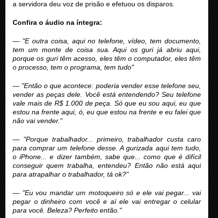
a servidora deu voz de prisão e efetuou os disparos.
Confira o áudio na íntegra:
—
"E outra coisa, aqui no telefone, vídeo, tem documento,
tem um monte de coisa sua. Aqui os guri já abriu aqui,
porque os guri têm acesso, eles têm o computador, eles têm
o processo, tem o programa, tem tudo"
—
"Então o que acontece: poderia vender esse telefone seu,
vender as peças dele. Você está entendendo? Seu telefone
vale mais de R$ 1.000 de peça. Só que eu sou aqui, eu que
estou na frente aqui, ó, eu que estou na frente e eu falei que
não vai vender."
—
"Porque trabalhador... primeiro, trabalhador custa caro
para comprar um telefone desse. A gurizada aqui tem tudo,
o iPhone... e dizer também, sabe que... como que é difícil
conseguir quem trabalha, entendeu? Então não está aqui
para atrapalhar o trabalhador, tá ok?"
—
"Eu vou mandar um motoqueiro só e ele vai pegar... vai
pegar o dinheiro com você e aí ele vai entregar o celular
para você. Beleza? Perfeito então."