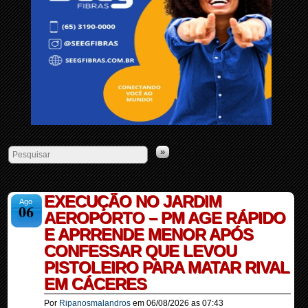
»
EXECUÇÃO NO JARDIM
Ago
06
AEROPORTO – PM AGE RÁPIDO
E APRRENDE MENOR APÓS
CONFESSAR QUE LEVOU
PISTOLEIRO PARA MATAR RIVAL
EM CÁCERES
Por
Ripanosmalandros
em
06/08/2026
as
07:43