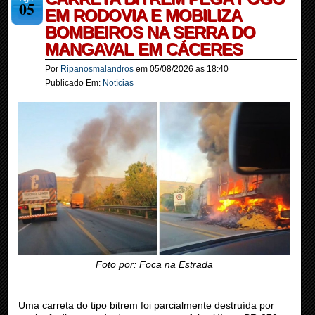
05
EM RODOVIA E MOBILIZA
BOMBEIROS NA SERRA DO
MANGAVAL EM CÁCERES
Por
Ripanosmalandros
em
05/08/2026
as
18:40
Publicado Em:
Notícias
Foto por: Foca na Estrada
Uma carreta do tipo bitrem foi parcialmente destruída por