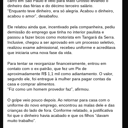
carro em São Paulo e veio para Mato Grosso levando o
dinheiro das férias e do décimo terceiro salário.
“Enquanto teve dinheiro, era só alegria. Acabou o dinheiro,
acabou o amor”, desabafou.
Ele relatou ainda que, incentivado pela companheira, pediu
demissão do emprego que tinha no interior paulista e
passou a fazer bicos como motorista em Tangará da Serra.
Inclusive, chegou a ser aprovado em um processo seletivo,
realizou exame admissional, recebeu uniforme e acreditava
que iniciaria uma nova fase da vida.
Para tentar se reorganizar financeiramente, entrou em
contato com o ex-patrão, que fez um Pix de
aproximadamente R$ 1,1 mil como adiantamento. O valor,
segundo ele, foi entregue à mulher para pagar contas da
casa e comprar alimentos.
“Fiz como um homem provedor faz”, afirmou.
O golpe veio pouco depois. Ao retornar para casa com o
uniforme do novo emprego, encontrou as malas dele e das
crianças do lado de fora. Conforme relatado, a justificativa
foi que o dinheiro havia acabado e que os filhos “davam
muito trabalho”.