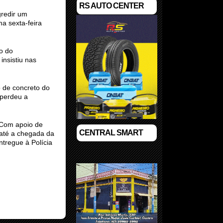
RS AUTO CENTER
gredir um
a sexta-feira
o do
insistiu nas
o de concreto do
 perdeu a
 Com apoio de
CENTRAL SMART
 até a chegada da
ntregue à Polícia