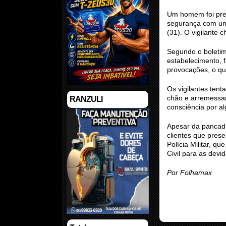
Um homem foi pres
segurança com um 
(31). O vigilante
Segundo o boletim
estabelecimento, f
provocações, o qu
Os vigilantes ten
chão e arremessan
RANZULI
consciência por a
Apesar da pancad
clientes que pres
Polícia Militar, q
Civil para as devi
Por Folhamax