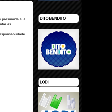
DITO BENDITO
 é presumida sua
ntar as
responsabilidade
LODI