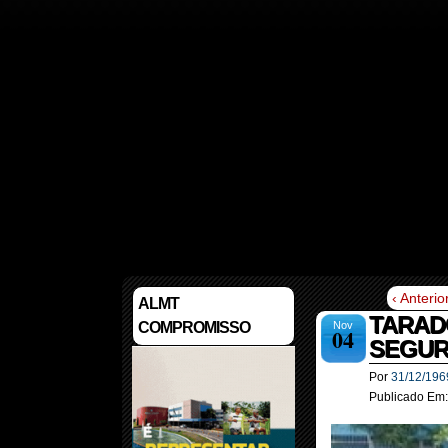
‹ Anterio
ALMT
TARAD
COMPROMISSO
Nov
04
SEGUR
Por
31/12/196
Publicado Em