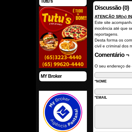
Tutu's
Discussão (0)
ATENÇÃO SR(s) 
Este site acompanha
inocência até que s
reportagens.
Desta forma os come
civil e criminal dos
Comentário ¬
O seu endereço de 
MY Broker
*NOME
*EMAIL