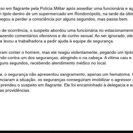
o em flagrante pela Polícia Militar após assediar uma funcionária e a
tijolo dentro de um supermercado em Rondonópolis, na tarde da últim
 chegou a perder a consciência por alguns segundos, mas passa bem.
 de ocorrência, o suspeito abordou uma funcionária no estacionament
azendo comentários ofensivos e de cunho sexual. Ao ser ignorado, ele 
e levou a trabalhadora a pedir ajuda à equipe de segurança.
taram conter o homem, mas ele reagiu violentamente, pegando um tijol
do contra um dos seguranças, atingindo-o na cabeça. A vítima caiu e
lguns segundos, recebendo atendimento médico no local.
a, o segurança não apresentou sangramento, apenas um hematoma.
enciaram a situação, os seguranças conseguiram imobilizar o agressor
ue prendeu o suspeito em flagrante. Ele foi encaminhado à delegacia e e
das providências.