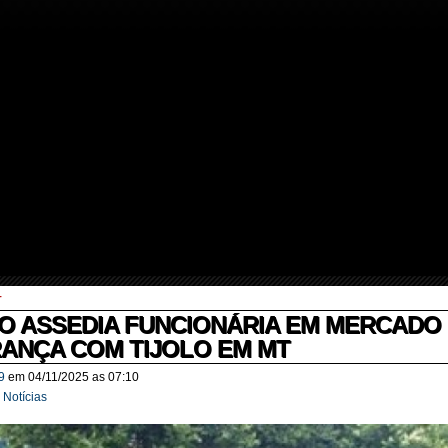
r
O ASSEDIA FUNCIONÁRIA EM MERCADO 
ANÇA COM TIJOLO EM MT
9
em
04/11/2025
as
07:10
:
Notícias